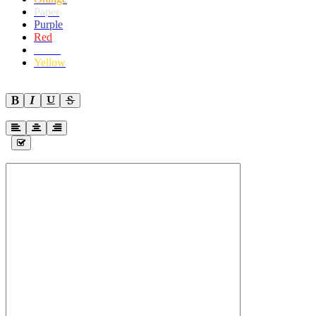
Paper
Purple
Red
White
Yellow