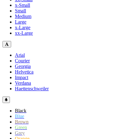
x-Small
Small
Medium
Large
x-Large
xx-Large
Arial
Courier
Georgia
Helvetica
Impact
Verdana
Haettenschweiler
Black
Blue
Brown
Green
Grey
Orange