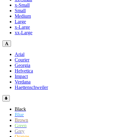
x-Small
Small
Medium
Large
x-Large
xx-Large
Arial
Courier
Georgia
Helvetica
Impact
Verdana
Haettenschweiler
Black
Blue
Brown
Green
Grey
Orange