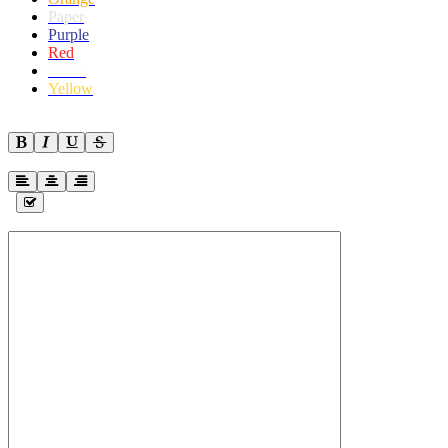
Paper
Purple
Red
White
Yellow