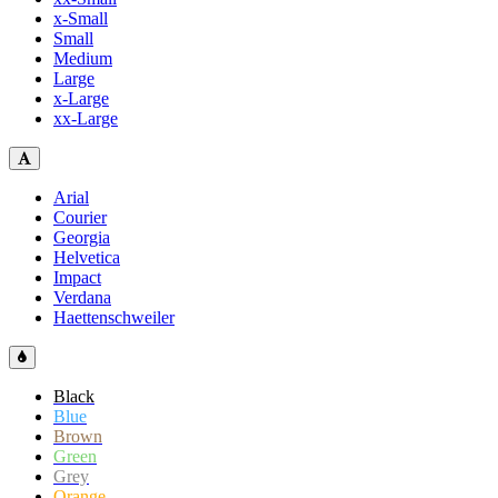
x-Small
Small
Medium
Large
x-Large
xx-Large
Arial
Courier
Georgia
Helvetica
Impact
Verdana
Haettenschweiler
Black
Blue
Brown
Green
Grey
Orange