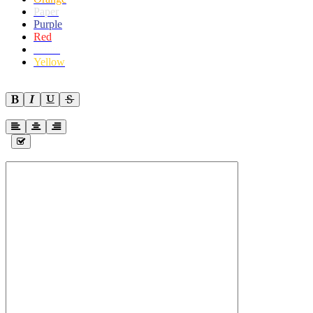
Paper
Purple
Red
White
Yellow