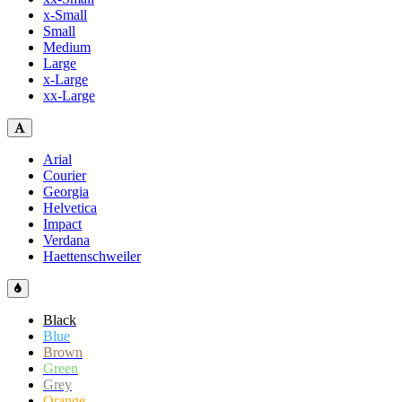
x-Small
Small
Medium
Large
x-Large
xx-Large
Arial
Courier
Georgia
Helvetica
Impact
Verdana
Haettenschweiler
Black
Blue
Brown
Green
Grey
Orange