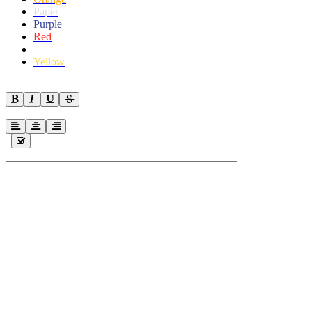
Paper
Purple
Red
White
Yellow