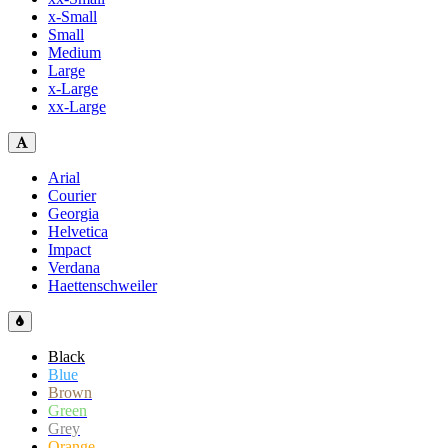
x-Small
Small
Medium
Large
x-Large
xx-Large
Arial
Courier
Georgia
Helvetica
Impact
Verdana
Haettenschweiler
Black
Blue
Brown
Green
Grey
Orange