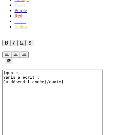
Paper
Purple
Red
White
Yellow