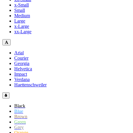
x-Small
Small
Medium
Large
x-Large
xx-Large
Arial
Courier
Georgia
Helvetica
Impact
Verdana
Haettenschweiler
Black
Blue
Brown
Green
Grey
Orange