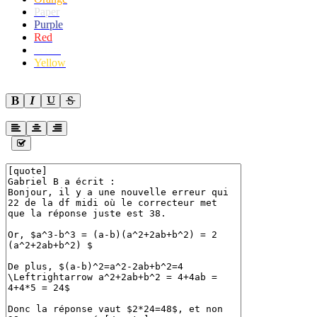
Paper
Purple
Red
White
Yellow