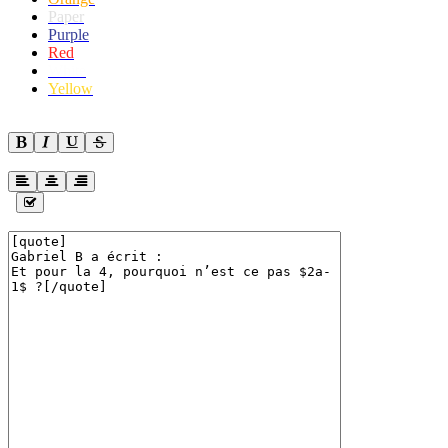
Paper
Purple
Red
White
Yellow