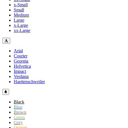
x-Small
Small
Medium
Large
x-Large
xx-Large
Arial
Courier
Georgia
Helvetica
Impact
Verdana
Haettenschweiler
Black
Blue
Brown
Green
Grey
Orange