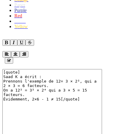
Paper
Purple
Red
White
Yellow