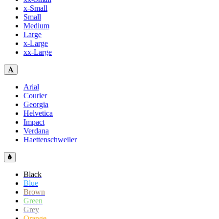
x-Small
Small
Medium
Large
x-Large
xx-Large
Arial
Courier
Georgia
Helvetica
Impact
Verdana
Haettenschweiler
Black
Blue
Brown
Green
Grey
Orange