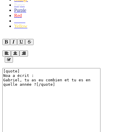
Paper
Purple
Red
White
Yellow