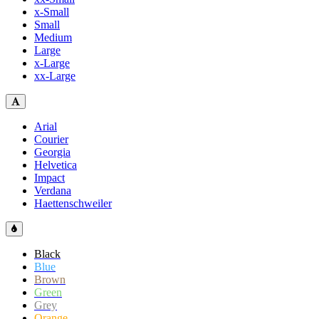
x-Small
Small
Medium
Large
x-Large
xx-Large
Arial
Courier
Georgia
Helvetica
Impact
Verdana
Haettenschweiler
Black
Blue
Brown
Green
Grey
Orange