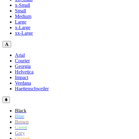
x-Small
Small
Medium
Large
x-Large
xx-Large
Arial
Courier
Georgia
Helvetica
Impact
Verdana
Haettenschweiler
Black
Blue
Brown
Green
Grey
Orange