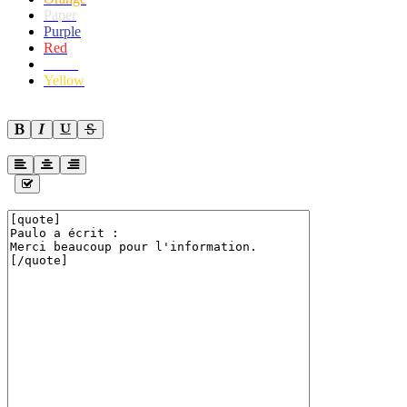
Paper
Purple
Red
White
Yellow