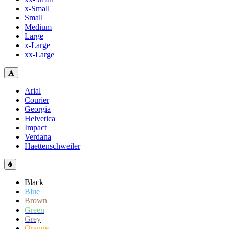
x-Small
Small
Medium
Large
x-Large
xx-Large
Arial
Courier
Georgia
Helvetica
Impact
Verdana
Haettenschweiler
Black
Blue
Brown
Green
Grey
Orange