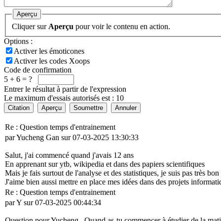
Aperçu
Cliquer sur
Aperçu
pour voir le contenu en action.
Options :
Activer les émoticones
Activer les codes Xoops
Code de confirmation
5 + 6 = ?
Entrer le résultat à partir de l'expression
Le maximum d'essais autorisés est : 10
Citation
Aperçu
Soumettre
Annuler
Re : Question temps d'entrainement
par Yucheng Gan sur 07-03-2025 13:30:33
Salut, j'ai commencé quand j'avais 12 ans
En apprenant sur ytb, wikipedia et dans des papiers scientifiques
Mais je fais surtout de l'analyse et des statistiques, je suis pas très b
J'aime bien aussi mettre en place mes idées dans des projets informati
Re : Question temps d'entrainement
par Y sur 07-03-2025 00:44:34
Question pour Yucheng , Quand as-tu commencer à étudier de la matière