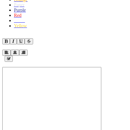
Paper
Purple
Red
White
Yellow