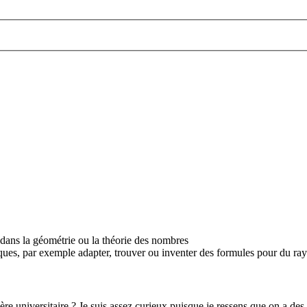
on dans la géométrie ou la théorie des nombres
ques, par exemple adapter, trouver ou inventer des formules pour du ray
 universitaire ? Je suis assez curieux puisque je ressens que on a des c