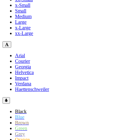
x-Small
Small
Medium
Large
x-Large
xx-Large
Arial
Courier
Georgia
Helvetica
Impact
Verdana
Haettenschweiler
Black
Blue
Brown
Green
Grey
Orange