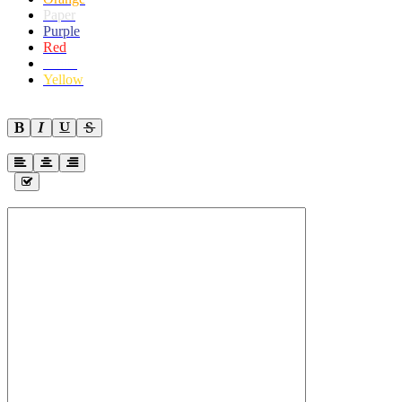
Paper
Purple
Red
White
Yellow