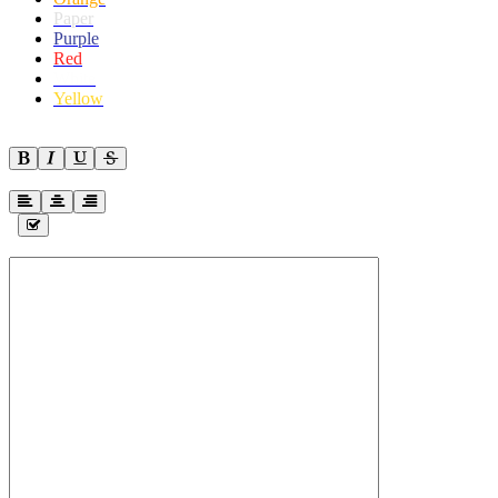
Paper
Purple
Red
White
Yellow