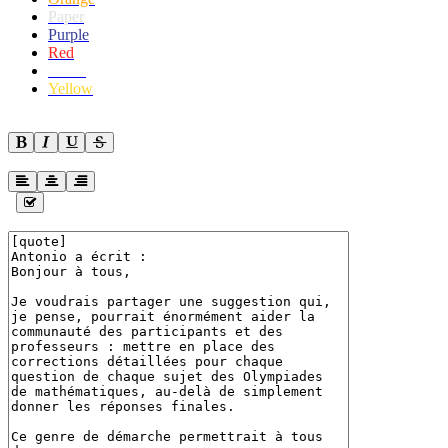
Paper
Purple
Red
White
Yellow