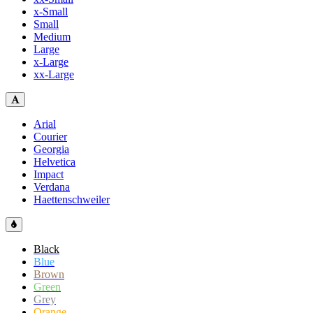
x-Small
Small
Medium
Large
x-Large
xx-Large
Arial
Courier
Georgia
Helvetica
Impact
Verdana
Haettenschweiler
Black
Blue
Brown
Green
Grey
Orange