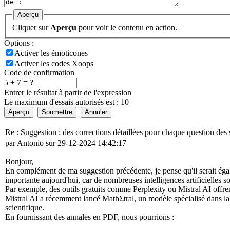
Aperçu
Cliquer sur
Aperçu
pour voir le contenu en action.
Options :
Activer les émoticones
Activer les codes Xoops
Code de confirmation
5 + 7 = ?
Entrer le résultat à partir de l'expression
Le maximum d'essais autorisés est : 10
Aperçu
Soumettre
Annuler
Re : Suggestion : des corrections détaillées pour chaque question des
par Antonio sur 29-12-2024 14:42:17
Bonjour,
En complément de ma suggestion précédente, je pense qu'il serait ég
importante aujourd'hui, car de nombreuses intelligences artificielles
Par exemple, des outils gratuits comme Perplexity ou Mistral AI offr
Mistral AI a récemment lancé MathΣtral, un modèle spécialisé dans l
scientifique.
En fournissant des annales en PDF, nous pourrions :