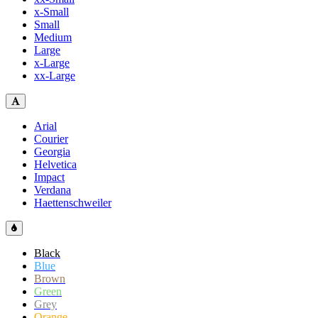
x-Small
Small
Medium
Large
x-Large
xx-Large
Arial
Courier
Georgia
Helvetica
Impact
Verdana
Haettenschweiler
Black
Blue
Brown
Green
Grey
Orange