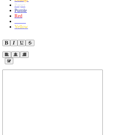
Paper
Purple
Red
White
Yellow