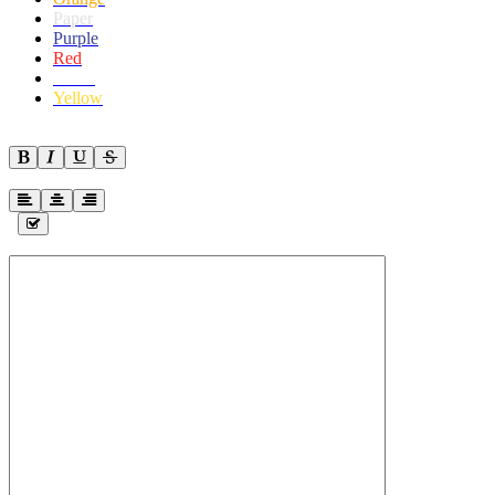
Paper
Purple
Red
White
Yellow