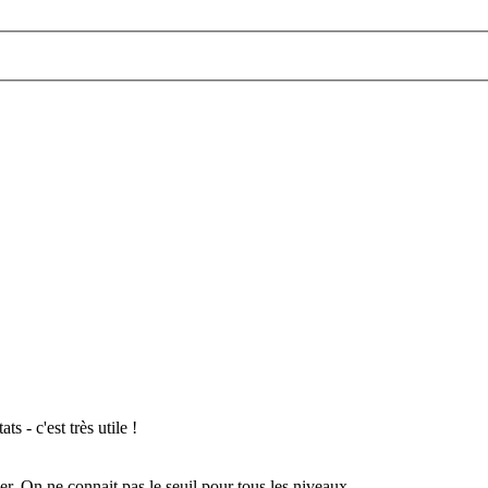
s - c'est très utile !
ser. On ne connait pas le seuil pour tous les niveaux.