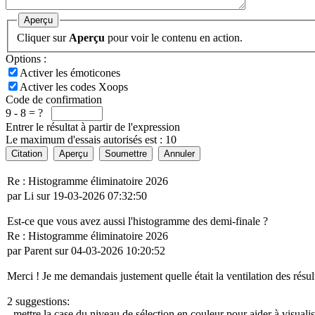
Aperçu
Cliquer sur
Aperçu
pour voir le contenu en action.
Options :
Activer les émoticones
Activer les codes Xoops
Code de confirmation
9 - 8 = ?
Entrer le résultat à partir de l'expression
Le maximum d'essais autorisés est : 10
Citation
Aperçu
Soumettre
Annuler
Re : Histogramme éliminatoire 2026
par Li sur 19-03-2026 07:32:50
Est-ce que vous avez aussi l'histogramme des demi-finale ?
Re : Histogramme éliminatoire 2026
par Parent sur 04-03-2026 10:20:52
Merci ! Je me demandais justement quelle était la ventilation des résultat
2 suggestions:
- mettre la case du niveau de sélection en couleur pour aider à visuali