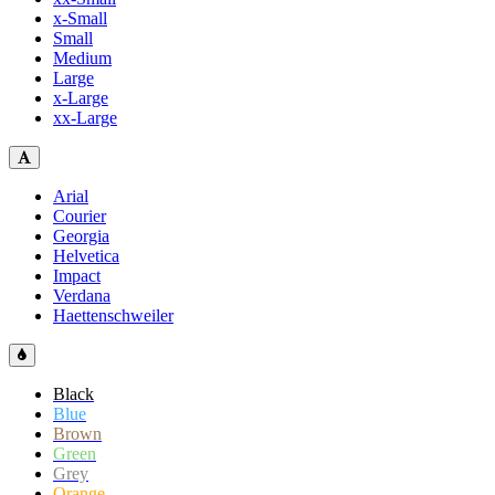
x-Small
Small
Medium
Large
x-Large
xx-Large
Arial
Courier
Georgia
Helvetica
Impact
Verdana
Haettenschweiler
Black
Blue
Brown
Green
Grey
Orange