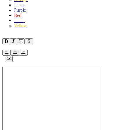
Paper
Purple
Red
White
Yellow