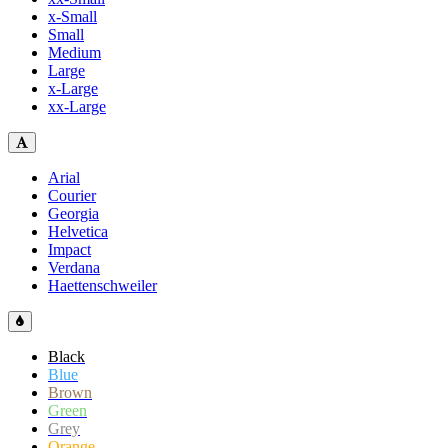
x-Small
Small
Medium
Large
x-Large
xx-Large
Arial
Courier
Georgia
Helvetica
Impact
Verdana
Haettenschweiler
Black
Blue
Brown
Green
Grey
Orange