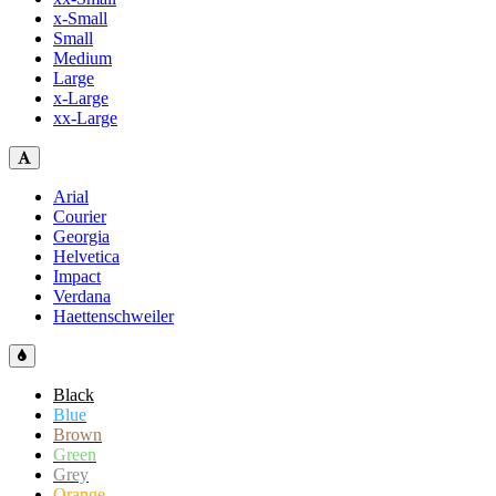
x-Small
Small
Medium
Large
x-Large
xx-Large
Arial
Courier
Georgia
Helvetica
Impact
Verdana
Haettenschweiler
Black
Blue
Brown
Green
Grey
Orange