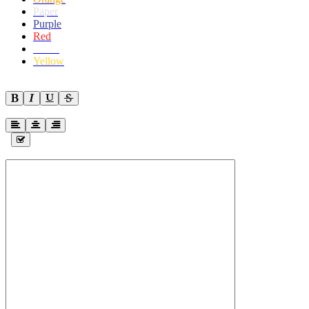
Paper
Purple
Red
White
Yellow