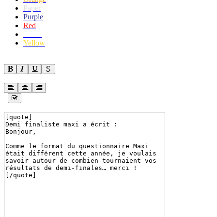
Paper
Purple
Red
White
Yellow