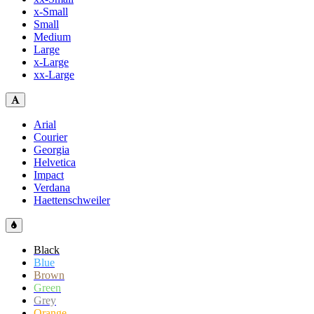
x-Small
Small
Medium
Large
x-Large
xx-Large
Arial
Courier
Georgia
Helvetica
Impact
Verdana
Haettenschweiler
Black
Blue
Brown
Green
Grey
Orange