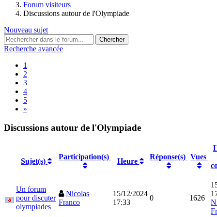
Forum visiteurs
Discussions autour de l'Olympiade
Nouveau sujet
Recherche avancée
1
2
3
4
5
»
Discussions autour de l'Olympiade
H
Participation(s)
Réponse(s)
Vues
Sujet(s)
Heure
c
1
Un forum
Nicolas
15/12/2024
1
pour discuter
0
1626
Franco
17:33
N
olympiades
F