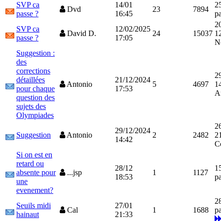
SVP ca
14/01
2
Dvd
23
7894
passe ?
16:45
p
2
SVP ca
12/02/2025
David D.
24
15037
1
passe ?
17:05
N
Suggestion :
des
corrections
2
détaillées
21/12/2024
Antonio
5
4697
1
pour chaque
17:53
A
question des
sujets des
Olympiades
2
29/12/2024
Suggestion
Antonio
2
2482
2
14:42
C
Si on est en
retard ou
28/12
1
absente pour
...jsp
1
1127
18:53
p
une
evenement?
2
Seuils midi
27/01
Cal
1
1688
p
hainaut
21:33