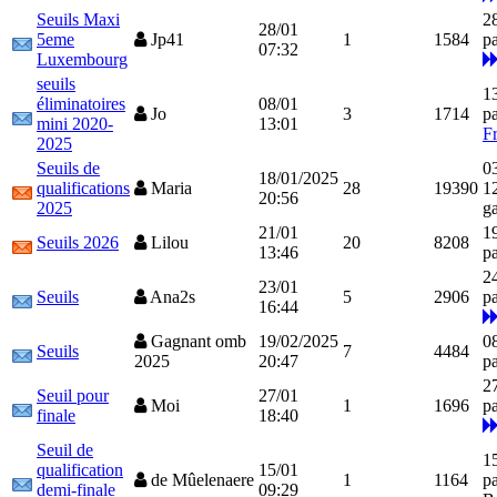
Seuils Maxi
2
28/01
5eme
Jp41
1
1584
p
07:32
Luxembourg
seuils
1
éliminatoires
08/01
Jo
3
1714
p
mini 2020-
13:01
F
2025
Seuils de
0
18/01/2025
qualifications
Maria
28
19390
1
20:56
2025
g
21/01
1
Seuils 2026
Lilou
20
8208
13:46
p
2
23/01
Seuils
Ana2s
5
2906
p
16:44
Gagnant omb
19/02/2025
0
Seuils
7
4484
2025
20:47
p
2
Seuil pour
27/01
Moi
1
1696
p
finale
18:40
Seuil de
1
qualification
15/01
de Mûelenaere
1
1164
p
demi-finale
09:29