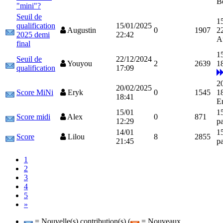
B
"mini"?
Seuil de
1
qualification
15/01/2025
Augustin
0
1907
2
2025 demi
22:42
A
final
1
Seuil de
22/12/2024
Youyou
2
2639
1
qualification
17:09
2
20/02/2025
Score MiNi
Eryk
0
1545
1
18:41
E
15/01
1
Score midi
Alex
0
871
12:29
p
14/01
1
Score
Lilou
8
2855
21:45
p
1
2
3
4
5
»
= Nouvelle(s) contribution(s) (
= Nouveaux