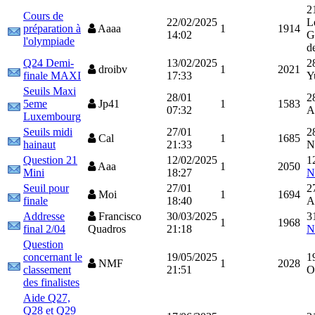
2
Cours de
22/02/2025
L
préparation à
Aaaa
1
1914
14:02
G
l'olympiade
d
Q24 Demi-
13/02/2025
2
droibv
1
2021
finale MAXI
17:33
Y
Seuils Maxi
28/01
2
5eme
Jp41
1
1583
07:32
A
Luxembourg
Seuils midi
27/01
2
Cal
1
1685
hainaut
21:33
N
Question 21
12/02/2025
1
Aaa
1
2050
Mini
18:27
N
Seuil pour
27/01
2
Moi
1
1694
finale
18:40
A
Addresse
Francisco
30/03/2025
3
1
1968
final 2/04
Quadros
21:18
N
Question
concernant le
19/05/2025
1
NMF
1
2028
classement
21:51
O
des finalistes
Aide Q27,
Q28 et Q29