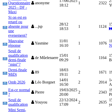
17/06/2025
2
Questionnaire
anonyme
1
2322
18:12
Y
2025 - DF -
Maxi
Si on est en
retard ou
28/12
1
absente pour
...jsp
1
1124
18:53
une
evenement?
Mauvaise
11/01
1
Yasmine
1
1076
réponse
16:10
N
Seuil de
qualification
15/01
1
de Mûelenaere
1
1164
demi-finale
09:29
B
"mini"?
Demi-finale
18/03
89
2
1671
1
MiDi
19:11
14/01
1
Omb 2026
Léo Borgnet
2
2014
16:50
A
Est-ce normal
19/03/2025
1
Pierre
2
2343
?
20:00
P
Seuil de
22/12/2024
1
Youyou
2
2635
qualification
17:09
y
Mini Semi-