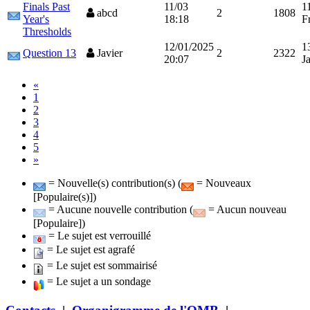
Finals Past
11/03
1
abcd
2
1808
Year's
18:18
F
Thresholds
12/01/2025
1
Question 13
Javier
2
2322
20:07
J
«
1
2
3
4
5
»
= Nouvelle(s) contribution(s) (
= Nouveaux
[Populaire(s)])
= Aucune nouvelle contribution (
= Aucun nouveau
[Populaire])
= Le sujet est verrouillé
= Le sujet est agrafé
= Le sujet est sommairisé
= Le sujet a un sondage