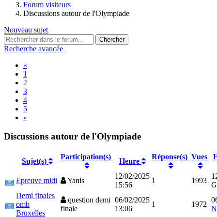
Forum visiteurs
Discussions autour de l'Olympiade
Nouveau sujet
Recherche avancée
«
1
2
3
4
5
»
Discussions autour de l'Olympiade
Participation(s)
Réponse(s)
Vues
H
Sujet(s)
Heure
12/02/2025
1
Epreuve midi
Yanis
1
1993
15:56
G
Demi finales
question demi
06/02/2025
0
omb
1
1972
finale
13:06
N
Bruxelles