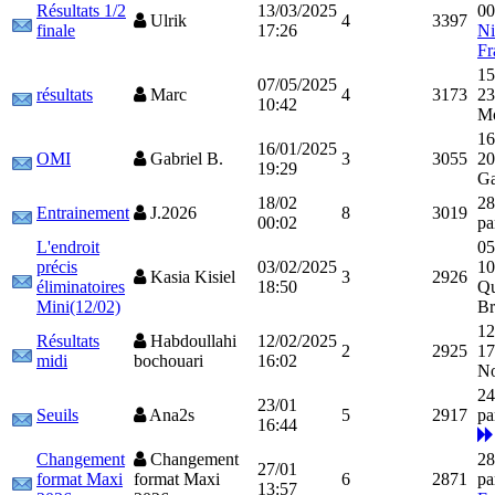
Résultats 1/2
13/03/2025
00
Ulrik
4
3397
finale
17:26
Ni
Fr
15
07/05/2025
résultats
Marc
4
3173
23
10:42
M
16
16/01/2025
OMI
Gabriel B.
3
3055
20
19:29
Ga
18/02
28
Entrainement
J.2026
8
3019
00:02
pa
L'endroit
05
précis
03/02/2025
10
Kasia Kisiel
3
2926
éliminatoires
18:50
Qu
Mini(12/02)
Br
12
Résultats
Habdoullahi
12/02/2025
2
2925
17
midi
bochouari
16:02
N
24
23/01
Seuils
Ana2s
5
2917
pa
16:44
Changement
Changement
28
27/01
format Maxi
format Maxi
6
2871
pa
13:57