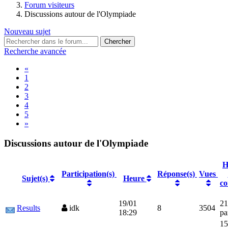
Forum visiteurs
Discussions autour de l'Olympiade
Nouveau sujet
Recherche avancée
«
1
2
3
4
5
»
Discussions autour de l'Olympiade
H
Participation(s)
Réponse(s)
Vues
Sujet(s)
Heure
co
19/01
21
Results
idk
8
3504
18:29
pa
15