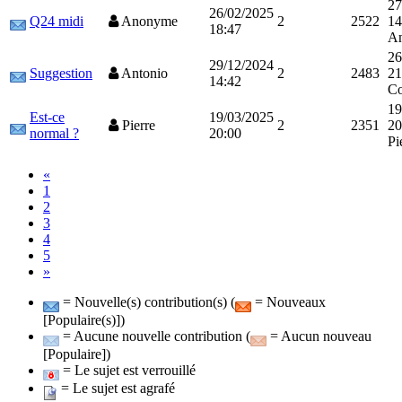
27
26/02/2025
Q24 midi
Anonyme
2
2522
14
18:47
A
26
29/12/2024
Suggestion
Antonio
2
2483
21
14:42
Co
19
Est-ce
19/03/2025
Pierre
2
2351
20
normal ?
20:00
Pi
«
1
2
3
4
5
»
= Nouvelle(s) contribution(s) (
= Nouveaux
[Populaire(s)])
= Aucune nouvelle contribution (
= Aucun nouveau
[Populaire])
= Le sujet est verrouillé
= Le sujet est agrafé