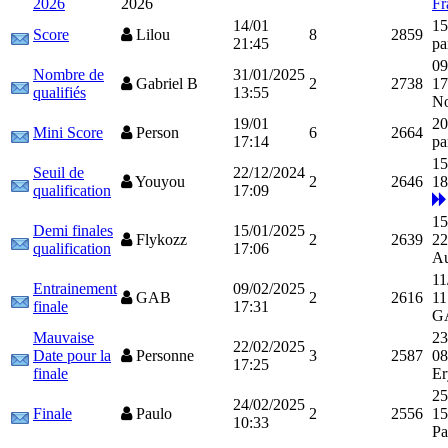
2026
2026
Fr
14/01
15
Score
Lilou
8
2859
21:45
pa
09
Nombre de
31/01/2025
Gabriel B
2
2738
17
qualifiés
13:55
N
19/01
20
Mini Score
Person
6
2664
17:14
pa
15
Seuil de
22/12/2024
Youyou
2
2646
18
qualification
17:09
15
Demi finales
15/01/2025
Flykozz
2
2639
22
qualification
17:06
Au
11
Entrainement
09/02/2025
GAB
2
2616
11
finale
17:31
G
Mauvaise
23
22/02/2025
Date pour la
Personne
3
2587
08
17:25
finale
E
25
24/02/2025
Finale
Paulo
2
2556
15
10:33
Pa