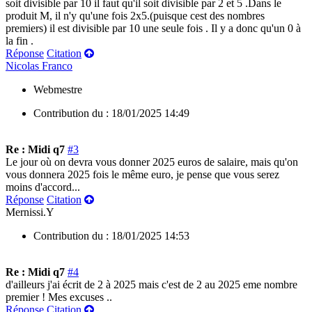
soit divisible par 10 il faut qu'il soit divisible par 2 et 5 .Dans le
produit M, il n'y qu'une fois 2x5.(puisque cest des nombres
premiers) il est divisible par 10 une seule fois . Il y a donc qu'un 0 à
la fin .
Réponse
Citation
Nicolas Franco
Webmestre
Contribution du :
18/01/2025 14:49
Re : Midi q7
#3
Le jour où on devra vous donner 2025 euros de salaire, mais qu'on
vous donnera 2025 fois le même euro, je pense que vous serez
moins d'accord...
Réponse
Citation
Mernissi.Y
Contribution du :
18/01/2025 14:53
Re : Midi q7
#4
d'ailleurs j'ai écrit de 2 à 2025 mais c'est de 2 au 2025 eme nombre
premier ! Mes excuses ..
Réponse
Citation