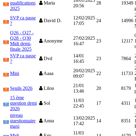
18/01/2025
qualifications
Maria
28
19349
20:56
2025
SVP ca passe
12/02/2025
David D.
24
14996
?
17:05
Q26 - Q27 -
Q28 - Q30
27/02/2025
Anonyme
23
12117
Midi demi-
16:47
finale 2025
SVP ca passe
14/01
Dvd
23
7864
?
16:45
20/02/2025
Mini
Aaaa
22
11733
09:07
21/01
Seuils 2026
Lilou
20
8179
13:46
15 ème
11/03
question demi
Sol
17
4311
22:45
2026
niveau
13/02/2025
questionnaire
Anna
14
8351
17:42
maxi
11/03
Midi
Eric
14
4170