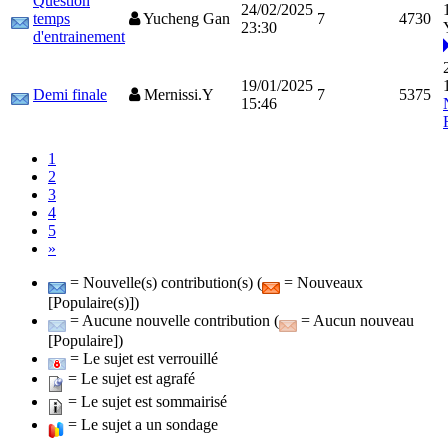
Question
24/02/2025
temps
Yucheng Gan
7
4730
23:30
d'entrainement
19/01/2025
Demi finale
Mernissi.Y
7
5375
15:46
1
2
3
4
5
»
= Nouvelle(s) contribution(s) (
= Nouveaux
[Populaire(s)])
= Aucune nouvelle contribution (
= Aucun nouveau
[Populaire])
= Le sujet est verrouillé
= Le sujet est agrafé
= Le sujet est sommairisé
= Le sujet a un sondage