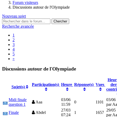
Forum visiteurs
Discussions autour de l'Olympiade
Nouveau sujet
Recherche avancée
1
2
3
4
5
»
Discussions autour de l'Olympiade
Heure
Participation(s)
Heure
Réponse(s)
Vues
der
Sujet(s)
contr
Midi finale
03/06
03/06 
Aaa
0
1101
question 1
11:59
par A
27/03
29/05
Finale
Abdel
1
1657
07:24
par A