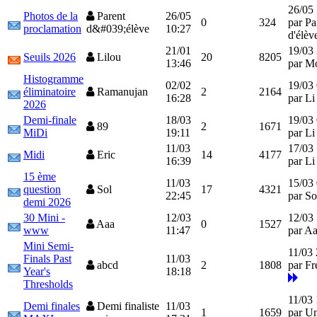
26/05
Photos de la
Parent
26/05
0
324
par Pa
proclamation
d&#039;élève
10:27
d'élè
21/01
19/03
Seuils 2026
Lilou
20
8205
13:46
par M
Histogramme
02/02
19/03
éliminatoire
Ramanujan
2
2164
16:28
par L
2026
Demi-finale
18/03
19/03
89
2
1671
MiDi
19:11
par L
11/03
17/03
Midi
Eric
14
4177
16:39
par L
15 ème
11/03
15/03
question
Sol
17
4321
22:45
par S
demi 2026
30 Mini -
12/03
12/03 
Aaa
0
1527
www
11:47
par A
Mini Semi-
11/03 
Finals Past
11/03
abcd
2
1808
par Fr
Year's
18:18
Thresholds
11/03 
Demi finales
Demi finaliste
11/03
1
1659
par U