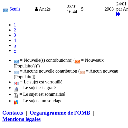
24/01
23/01
Seuils
Ana2s
5
2903
par A
16:44
1
2
3
4
5
»
= Nouvelle(s) contribution(s) (
= Nouveaux
[Populaire(s)])
= Aucune nouvelle contribution (
= Aucun nouveau
[Populaire])
= Le sujet est verrouillé
= Le sujet est agrafé
= Le sujet est sommairisé
= Le sujet a un sondage
Contacts
|
Organigramme de l'OMB
|
Mentions légales