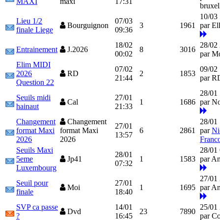
MAXI
maxi
17:31
bruxel
10/03
Lieu 1/2
07/03
Bourguignon
3
1961
par El
finale Liege
09:36
18/02
28/02 
Entrainement
J.2026
8
3016
00:02
par M
Elim MIDI
07/02
09/02
2026
RD
2
1853
21:44
par 
Question 22
28/01
Seuils midi
27/01
Cal
1
1686
par N
hainaut
21:33
Changement
Changement
28/01
27/01
format Maxi
format Maxi
6
2861
par
Ni
13:57
2026
2026
Franc
Seuils Maxi
28/01
28/01
5eme
Jp41
1
1583
par A
07:32
Luxembourg
27/01
Seuil pour
27/01
Moi
1
1695
par A
finale
18:40
SVP ca passe
14/01
25/01
Dvd
23
7890
?
16:45
par C