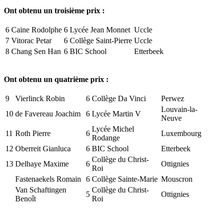
Ont obtenu un troisième prix :
6
Caine Rodolphe
6
Lycée Jean Monnet
Uccle
7
Vitorac Petar
6
Collège Saint-Pierre
Uccle
8
Chang Sen Han
6
BIC School
Etterbeek
Ont obtenu un quatrième prix :
9
Vierlinck Robin
6
Collège Da Vinci
Perwez
Louvain-la-
10
de Favereau Joachim
6
Lycée Martin V
Neuve
Lycée Michel
11
Roth Pierre
6
Luxembourg
Rodange
12
Oberreit Gianluca
6
BIC School
Etterbeek
Collège du Christ-
13
Delhaye Maxime
6
Ottignies
Roi
Fastenaekels Romain
6
Collège Sainte-Marie
Mouscron
Van Schaftingen
Collège du Christ-
5
Ottignies
Benoît
Roi