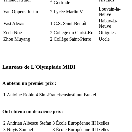
Gertrude
Louvain-la-
Van Oppens Justin
2
Lycée Martin V
Neuve
Habay-la-
Vast Alexis
1
C.S. Saint-Benoît
Neuve
Zech Noé
2
Collège du Christ-Roi
Ottignies
Zhou Muyang
2
Collège Saint-Pierre
Uccle
Lauréats de L'Olympiade MIDI
A obtenu un premier prix :
1
Antoine Robin
4
Sint-Franciscusinstituut
Brakel
Ont obtenu un deuxième prix :
2
Andrian Albescu Stefan
3
École Européenne III
Ixelles
3
Nuyts Samuel
3
École Européenne III
Ixelles