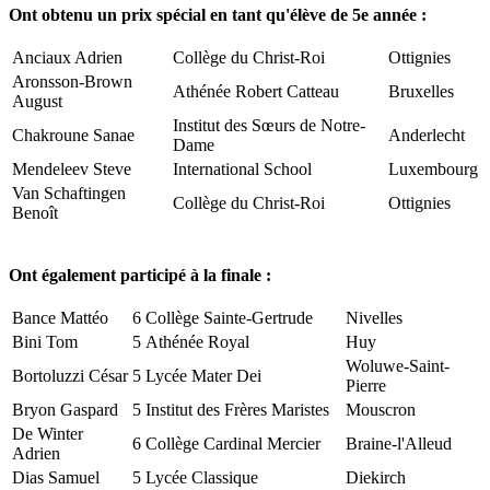
Ont obtenu un prix spécial en tant qu'élève de 5e année :
Anciaux Adrien
Collège du Christ-Roi
Ottignies
Aronsson-Brown
Athénée Robert Catteau
Bruxelles
August
Institut des Sœurs de Notre-
Chakroune Sanae
Anderlecht
Dame
Mendeleev Steve
International School
Luxembourg
Van Schaftingen
Collège du Christ-Roi
Ottignies
Benoît
Ont également participé à la finale :
Bance Mattéo
6
Collège Sainte-Gertrude
Nivelles
Bini Tom
5
Athénée Royal
Huy
Woluwe-Saint-
Bortoluzzi César
5
Lycée Mater Dei
Pierre
Bryon Gaspard
5
Institut des Frères Maristes
Mouscron
De Winter
6
Collège Cardinal Mercier
Braine-l'Alleud
Adrien
Dias Samuel
5
Lycée Classique
Diekirch