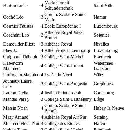
Maria Goretti
Burton Lucie
4
Saint-Vith
Sekundarschule
Comm. Scolaire Sainte-
Coché Léo
3
Namur
Marie
Cormier Faustas
4
École Européenne I
Luxembourg
Athénée Royal Jules
Cosentini Leo
3
Soignies
Bordet
Demeulder Eliott
3
Athénée Royal
Nivelles
Flies Jo
4
Athénée de Luxembourg
Luxembourg
Guignard Thibault
3
Collège Saint-Michel
Etterbeek
Haberkorn
Watermael-
4
Collège Saint-Hubert
Matthieu
Boitsfort
Hoffmann Matthieu
4
Lycée du Nord
Wiltz
Jouniaux Laure-
3
Collège Saint-Augustin
Gerpinnes
Line
Laurant Célia
4
Institut Saint-Joseph
Carlsbourg
Mandal Parag
3
Collège Saint-Barthélemy
Liège
Comm. Scolaire Saint-
Massin Noah
4
Habay-la-Neuve
Benoît
Mazy Arnaud
4
Athénée Royal Air Pur
Seraing
Mehmed Huda-Nur
3
Collège des Étoiles
Haren
Nobile Tiago
3
Collège Saint-Michel
Etterbeek