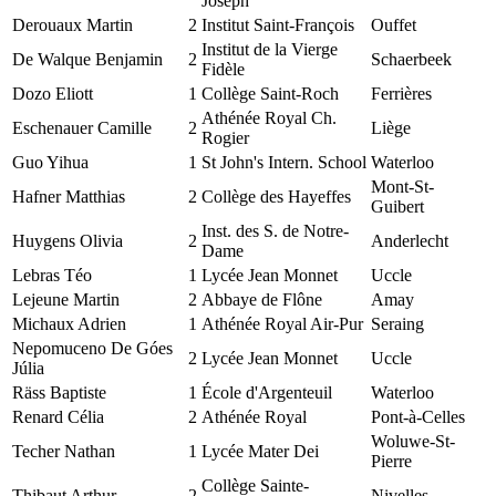
Joseph
Derouaux Martin
2
Institut Saint-François
Ouffet
Institut de la Vierge
De Walque Benjamin
2
Schaerbeek
Fidèle
Dozo Eliott
1
Collège Saint-Roch
Ferrières
Athénée Royal Ch.
Eschenauer Camille
2
Liège
Rogier
Guo Yihua
1
St John's Intern. School
Waterloo
Mont-St-
Hafner Matthias
2
Collège des Hayeffes
Guibert
Inst. des S. de Notre-
Huygens Olivia
2
Anderlecht
Dame
Lebras Téo
1
Lycée Jean Monnet
Uccle
Lejeune Martin
2
Abbaye de Flône
Amay
Michaux Adrien
1
Athénée Royal Air-Pur
Seraing
Nepomuceno De Góes
2
Lycée Jean Monnet
Uccle
Júlia
Räss Baptiste
1
École d'Argenteuil
Waterloo
Renard Célia
2
Athénée Royal
Pont-à-Celles
Woluwe-St-
Techer Nathan
1
Lycée Mater Dei
Pierre
Collège Sainte-
Thibaut Arthur
2
Nivelles