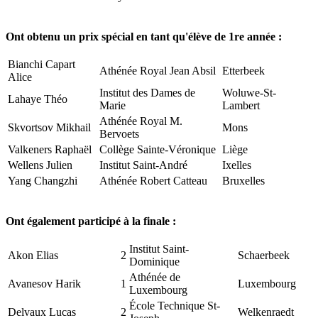
Ont obtenu un prix spécial en tant qu'élève de 1re année :
Bianchi Capart
Athénée Royal Jean Absil
Etterbeek
Alice
Institut des Dames de
Woluwe-St-
Lahaye Théo
Marie
Lambert
Athénée Royal M.
Skvortsov Mikhail
Mons
Bervoets
Valkeners Raphaël
Collège Sainte-Véronique
Liège
Wellens Julien
Institut Saint-André
Ixelles
Yang Changzhi
Athénée Robert Catteau
Bruxelles
Ont également participé à la finale :
Institut Saint-
Akon Elias
2
Schaerbeek
Dominique
Athénée de
Avanesov Harik
1
Luxembourg
Luxembourg
École Technique St-
Delvaux Lucas
2
Welkenraedt