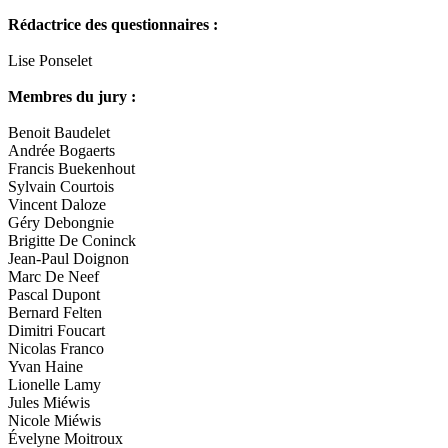
Rédactrice des questionnaires :
Lise Ponselet
Membres du jury :
Benoit Baudelet
Andrée Bogaerts
Francis Buekenhout
Sylvain Courtois
Vincent Daloze
Géry Debongnie
Brigitte De Coninck
Jean-Paul Doignon
Marc De Neef
Pascal Dupont
Bernard Felten
Dimitri Foucart
Nicolas Franco
Yvan Haine
Lionelle Lamy
Jules Miéwis
Nicole Miéwis
Évelyne Moitroux