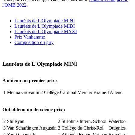
l'OMB 2022
.
Lauréats de L'Olympiade MINI
Lauréats de L'Olympiade MIDI
Lauréats de L'Olympiade MAXI
Prix Vanhamme
Composition du jury
Lauréats de L'Olympiade MINI
A obtenu un premier prix :
1
Menna Giovanni
2
Collège Cardinal Mercier
Braine-l'Alleud
Ont obtenu un deuxième prix :
2
Shi Ryan
2
St John's Intern. School
Waterloo
3
Van Schaftingen Augustin
2
Collège du Christ-Roi
Ottignies
4
Yang Changzhi
1
Athénée Robert Catteau
Bruxelles