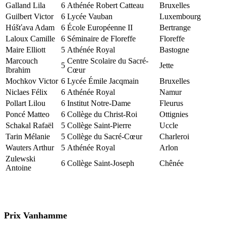
Galland Lila
6
Athénée Robert Catteau
Bruxelles
Guilbert Victor
6
Lycée Vauban
Luxembourg
Húšťava Adam
6
École Européenne II
Bertrange
Laloux Camille
6
Séminaire de Floreffe
Floreffe
Maire Elliott
5
Athénée Royal
Bastogne
Marcouch
Centre Scolaire du Sacré-
5
Jette
Ibrahim
Cœur
Mochkov Victor
6
Lycée Émile Jacqmain
Bruxelles
Niclaes Félix
6
Athénée Royal
Namur
Pollart Lilou
6
Institut Notre-Dame
Fleurus
Poncé Matteo
6
Collège du Christ-Roi
Ottignies
Schakal Rafaël
5
Collège Saint-Pierre
Uccle
Tarin Mélanie
5
Collège du Sacré-Cœur
Charleroi
Wauters Arthur
5
Athénée Royal
Arlon
Zulewski
6
Collège Saint-Joseph
Chênée
Antoine
Prix Vanhamme