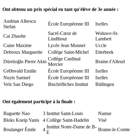
Ont obtenu un prix spécial en tant qu'élève de 3e année :
Andrian Albescu
École Européenne III
Ixelles
Stefan
Sacré-Cœur de
Woluwe-St-
Cai Zhaohe
Lindthout
Lambert
Caine Maxime
Lycée Jean Monnet
Uccle
Debroux Marguerite
Collège Saint-Michel
Etterbeek
Collège Cardinal
Dürrüoğlu Pierre Akin
Braine-l'Alleud
Mercier
GrØnvald Emilie
École Européenne III
Ixelles
Nuyts Samuel
École Européenne III
Ixelles
Velz San Diego
Bischöfliches Institut
Büllingen
Ont également participé à la finale :
Baguette Nao
3
Institut Saint-Louis
Namur
Bloks Kneip Yanis
4
Collège Saint-Hadelin
Visé
Institut Notre-Dame de B-
Boulanger Émile
4
Braine-le-Comte
E