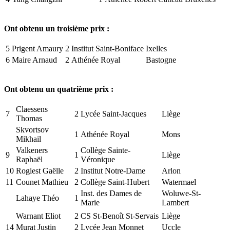
Ont obtenu un troisième prix :
5
Prigent Amaury
2
Institut Saint-Boniface
Ixelles
6
Maire Arnaud
2
Athénée Royal
Bastogne
Ont obtenu un quatrième prix :
Claessens
7
2
Lycée Saint-Jacques
Liège
Thomas
Skvortsov
1
Athénée Royal
Mons
Mikhail
Valkeners
Collège Sainte-
9
1
Liège
Raphaël
Véronique
10
Rogiest Gaëlle
2
Institut Notre-Dame
Arlon
11
Counet Mathieu
2
Collège Saint-Hubert
Watermael
Inst. des Dames de
Woluwe-St-
Lahaye Théo
1
Marie
Lambert
Warnant Eliot
2
CS St-Benoît St-Servais
Liège
14
Murat Justin
2
Lycée Jean Monnet
Uccle