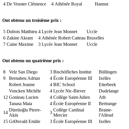
4
De Veuster Clémence
4
Athénée Royal
Hannut
Ont obtenu un troisième prix :
5
Dubois Matthieu
4
Lycée Jean Monnet
Uccle
6
Zakine Akram
4
Athénée Robert Catteau
Bruxelles
7
Caine Maxime
3
Lycée Jean Monnet
Uccle
Ont obtenu un quatrième prix :
8
Velz San Diego
3
Bischöfliches Institut
Büllingen
9
Bernabeu Adrian
4
École Européenne III
Ixelles
Robert Jeanne
4
BIC School
Etterbeek
Voncken Michèle
4
Lycée Nic-Biever
Dudelange
12
Gonieau Lucien
4
Collège Saint-Julien
Ath
Tanasa Maia
4
École Européenne II
Bertrange
Dürrüoğlu Pierre-
Collège Cardinal
Braine-
14
3
Akin
Mercier
l'Alleud
15
GrØnvald Emilie
3
École Européenne III
Ixelles